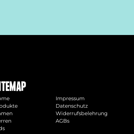
ITEMAP
ome
Impressum
odukte
Datenschutz
amen
Widerrufsbelehrung
rren
AGBs
ds