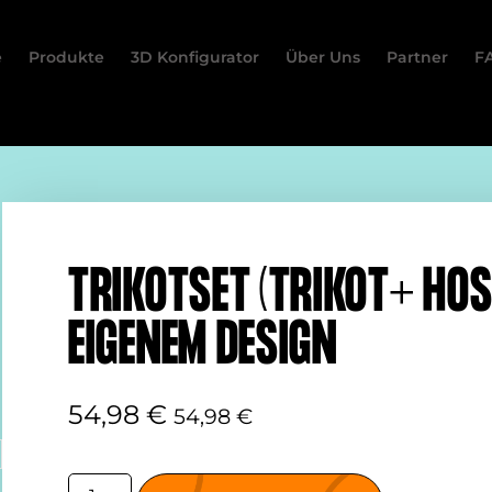
e
Produkte
3D Konfigurator
Über Uns
Partner
F
TRIKOTSET (TRIKOT+ HOS
EIGENEM DESIGN
54,98
€
54,98
€