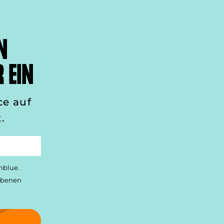
N
 EIN
ce auf
.
nblue.
gebenen