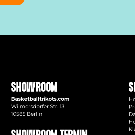
SHOWROOM
S
Basketballtrikots.com
H
Wilmersdorfer Str. 13
Pr
10585 Berlin
D
He
Ki