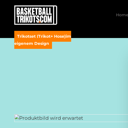
Hom
Trikotset (Trikot+ Hose)im
eigenem Design