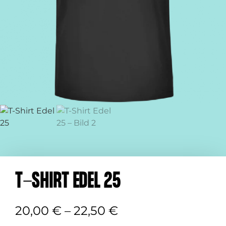
T-SHIRT EDEL 25
20,00
€
–
22,50
€