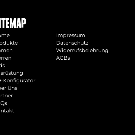
ITEMAP
ome
Impressum
odukte
Datenschutz
amen
Widerrufsbelehrung
rren
AGBs
ds
srüstung
-Konfigurator
er Uns
rtner
AQs
ntakt