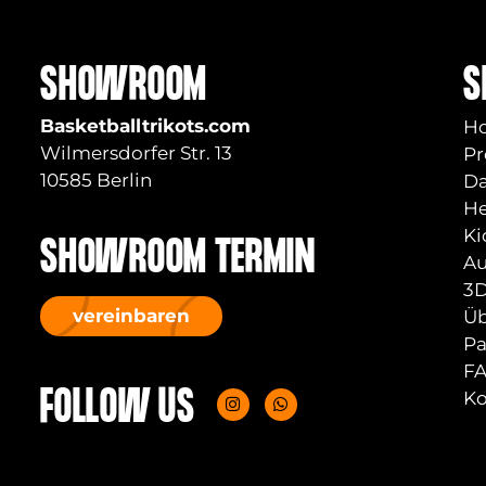
SHOWROOM
S
Basketballtrikots.com
H
Wilmersdorfer Str. 13
Pr
10585 Berlin
D
He
Ki
SHOWROOM TERMIN
Au
3D
vereinbaren
Üb
Pa
F
FOLLOW US
Ko