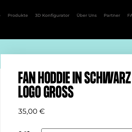
e
Produkte
3D Konfigurator
Über Uns
Partner
F
FAN HODDIE IN SCHWARZ
LOGO GROSS
35,00
€