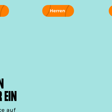
n
Herren
N
 EIN
ce auf