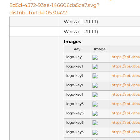
8d5d-4372-93ae-146606da5ca7.svg?
distributorId=105304721
Weiss (
█
#ffffff)
Weiss (
█
#ffffff)
Images
Key
Image
logo-key
https://api.kit
logo-key1
https://api.kit
logo-key1
https://api.kit
logo-key1
https://api.kit
logo-key1
https://api.kit
logo-key3
https://api.kit
logo-key3
https://api.kit
logo-key3
https://api.kit
logo-key3
https://api.kit