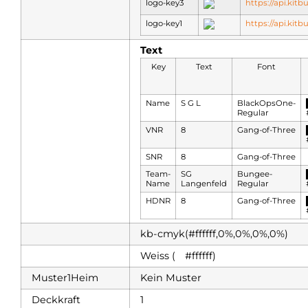
logo-key3
https://api.ki
logo-key1
https://api.kit
Text
Key
Text
Font
Name
S G L
BlackOpsOne-
Regular
VNR
8
Gang-of-Three
SNR
8
Gang-of-Three
Team-
SG
Bungee-
Name
Langenfeld
Regular
HDNR
8
Gang-of-Three
kb-cmyk(#ffffff,0%,0%,0%,0%)
Weiss (
█
#ffffff)
Muster1Heim
Kein Muster
Deckkraft
1