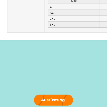
Size
L
XL
2XL
3XL
Ausrüstung