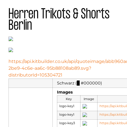
Herren Trikots & Shorts
Berlin
https://api.kitbuilder.co.uk/api/quoteimage/abb960a
2be9-4c6e-aa6c-95b88108ab89.svg?
distributorId=105304721
Schwarz (
█
#000000)
Images
Key
Image
logo-key1
https://api.kitb
logo-key1
https://api.kitb
logo-key3
https://api.kitb