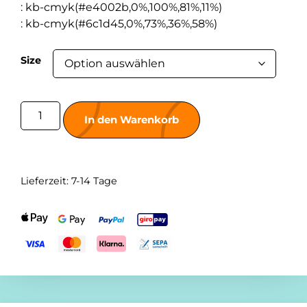
:
kb-cmyk(#e4002b,0%,100%,81%,11%)
:
kb-cmyk(#6c1d45,0%,73%,36%,58%)
Size
In den Warenkorb
Lieferzeit:
7-14 Tage