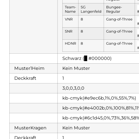
Team-
SG
Bungee-
Name
Langenfeld
Regular
#
VNR
8
Gang-of-Three
#
SNR
8
Gang-of-Three
#
HDNR
8
Gang-of-Three
#
Schwarz (
█
#000000)
Muster1Heim
Kein Muster
Deckkraft
1
3,0,0,3,0,0
kb-cmyk(#e9ec6b,1%,0%,55%,7%)
kb-cmyk(#e4002b,0%,100%,81%,11
kb-cmyk(#6c1d45,0%,73%,36%,58%
MusterKragen
Kein Muster
Deckkraft
1