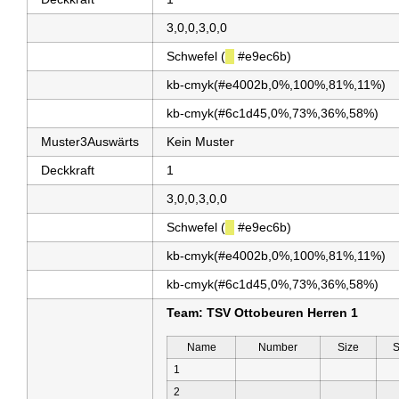
3,0,0,3,0,0
Schwefel (
█
#e9ec6b)
kb-cmyk(#e4002b,0%,100%,81%,11%)
kb-cmyk(#6c1d45,0%,73%,36%,58%)
Muster3Auswärts
Kein Muster
Deckkraft
1
3,0,0,3,0,0
Schwefel (
█
#e9ec6b)
kb-cmyk(#e4002b,0%,100%,81%,11%)
kb-cmyk(#6c1d45,0%,73%,36%,58%)
Team: TSV Ottobeuren Herren 1
Name
Number
Size
S
1
2