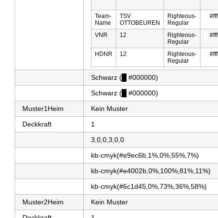
Team-
TSV
Righteous-
█
#ffff
Name
OTTOBEUREN
Regular
VNR
12
Righteous-
█
#ffff
Regular
HDNR
12
Righteous-
█
#ffff
Regular
Schwarz (
█
#000000)
Schwarz (
█
#000000)
Muster1Heim
Kein Muster
Deckkraft
1
3,0,0,3,0,0
kb-cmyk(#e9ec6b,1%,0%,55%,7%)
kb-cmyk(#e4002b,0%,100%,81%,11%)
kb-cmyk(#6c1d45,0%,73%,36%,58%)
Muster2Heim
Kein Muster
Deckkraft
1