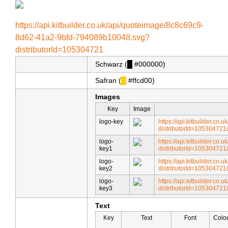
https://api.kitbuilder.co.uk/api/quoteimage/8c8c69c9-
8d62-41a2-9bfd-794089b10048.svg?
distributorId=105304721
Schwarz (
█
#000000)
Safran (
█
#ffcd00)
Images
Key
Image
logo-key
https://api.kitbuilder.co
distributorId=10530472
logo-
https://api.kitbuilder.co
key1
distributorId=10530472
logo-
https://api.kitbuilder.co
key2
distributorId=10530472
logo-
https://api.kitbuilder.co
key3
distributorId=10530472
Text
Key
Text
Font
Colo