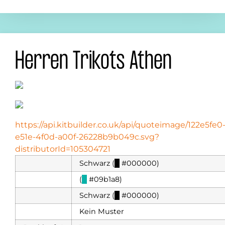
Herren Trikots Athen
https://api.kitbuilder.co.uk/api/quoteimage/122e5fe0
e51e-4f0d-a00f-26228b9b049c.svg?
distributorId=105304721
Schwarz (
█
#000000)
(
█
#09b1a8)
Schwarz (
█
#000000)
Kein Muster