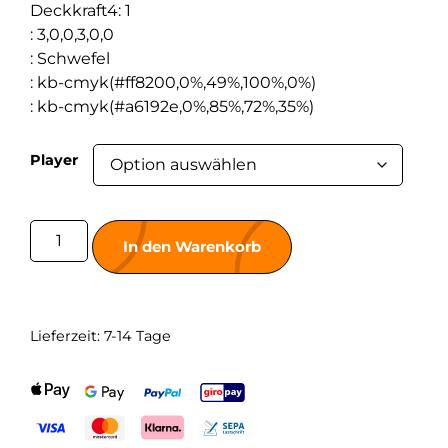
Deckkraft4
:
1
:
3,0,0,3,0,0
:
Schwefel
:
kb-cmyk(#ff8200,0%,49%,100%,0%)
:
kb-cmyk(#a6192e,0%,85%,72%,35%)
Player
In den Warenkorb
Lieferzeit:
7-14 Tage