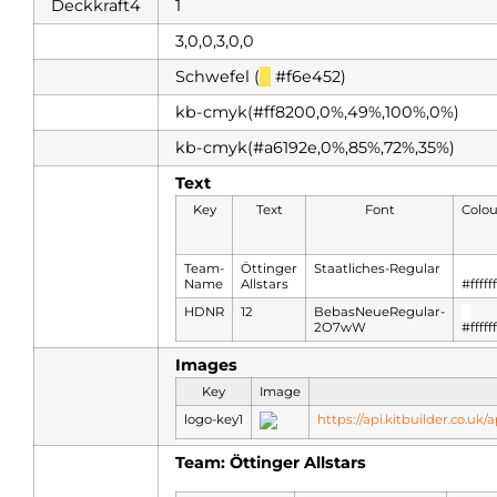
Deckkraft4
1
3,0,0,3,0,0
Schwefel (
█
#f6e452)
kb-cmyk(#ff8200,0%,49%,100%,0%)
kb-cmyk(#a6192e,0%,85%,72%,35%)
Text
Key
Text
Font
Colou
Team-
Öttinger
Staatliches-Regular
█
Name
Allstars
#ffffff
HDNR
12
BebasNeueRegular-
█
2O7wW
#ffffff
Images
Key
Image
logo-key1
https://api.kitbuilder.co.
Team: Öttinger Allstars