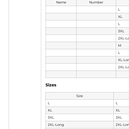
Name
Number
L
XL
L
3XL
2XL-L
M
L
XL-Lo
2XL-L
Sizes
Size
L
L
XL
XL
3XL
3XL
2XL-Long
2XL-Lo