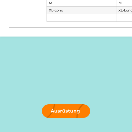
M
M
XL-Long
XL-Lon
Ausrüstung