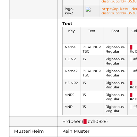
distributorId=105
logo-
https://api.kitbuild
key2
distributorId=105
Text
Key
Text
Font
Co
Name
BERLINER
Righteous-
█
TSC
Regular
#d1
HDNR
15
Righteous-
█
#ff
Regular
Name2
BERLINER
Righteous-
█
#ff
TSC
Regular
HDNR2
15
Righteous-
█
Regular
#d1
VNR2
15
Righteous-
█
Regular
#d1
VNR
15
Righteous-
█
#ff
Regular
Erdbeer (
█
#d10828)
Muster1Heim
Kein Muster