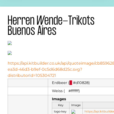
Herren Wende-Trikots
Buenos Aires
https://api.kitbuilder.co.uk/api/quoteimage/cb85962
ea3d-46d3-b9ef-0c5d6d68d25c.svg?
distributorId=105304721
Erdbeer (
█
#d10828)
Weiss (
█
#ffffff)
Images
Key
Image
logo-key
https://api.kitbuild