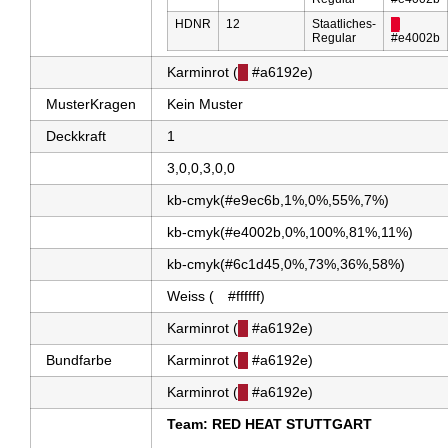
HDNR
12
Staatliches-
█
Regular
#e4002b
Karminrot (
█
#a6192e)
MusterKragen
Kein Muster
Deckkraft
1
3,0,0,3,0,0
kb-cmyk(#e9ec6b,1%,0%,55%,7%)
kb-cmyk(#e4002b,0%,100%,81%,11%)
kb-cmyk(#6c1d45,0%,73%,36%,58%)
Weiss (
█
#ffffff)
Karminrot (
█
#a6192e)
Bundfarbe
Karminrot (
█
#a6192e)
Karminrot (
█
#a6192e)
Team: RED HEAT STUTTGART