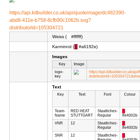
https://api.kitbuilder.co.uk/api/quoteimage/dc482390-
abd8-411e-b758-8cfb90c1062b.svg?
distributorId=105304721
Weiss (
█
#ffffff)
Karminrot (
█
#a6192e)
Images
Key
Image
logo-
https://api.kitbuilder.co.uk/
key
distributorId=105304721&do
Text
Key
Text
Font
Colour
Team-
RED HEAT
Staatliches-
█
Name
STUTTGART
Regular
#e4002b
VNR
12
Staatliches-
█
Regular
#e4002b
SNR
12
Staatliches-
█
Regular
#e4002b