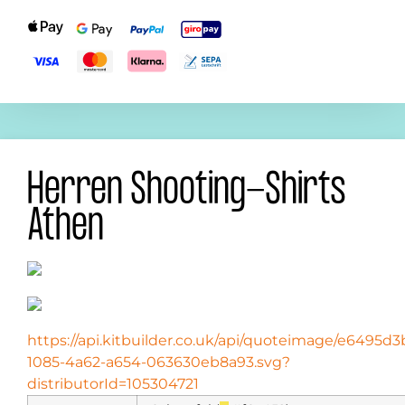
Herren Shooting-Shirts
Athen
https://api.kitbuilder.co.uk/api/quoteimage/e6495d3
1085-4a62-a654-063630eb8a93.svg?
distributorId=105304721