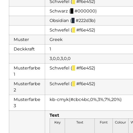
Schwefel (
█
#f6e452)
Schwarz (
█
#000000)
Obsidian (
█
#222d3b)
Schwefel (
█
#f6e452)
Muster
Greek
Deckkraft
1
3,0,0,3,0,0
Musterfarbe
Schwefel (
█
#f6e452)
1
Musterfarbe
Schwefel (
█
#f6e452)
2
Musterfarbe
kb-cmyk(#cbc4bc,0%,3%,7%,20%)
3
Text
Key
Text
Font
Colour
W