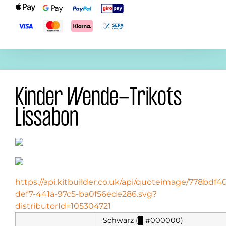
Kinder Wende-Trikots
Lissabon
https://api.kitbuilder.co.uk/api/quoteimage/778bdf4
def7-441a-97c5-ba0f56ede286.svg?
distributorId=105304721
Schwarz (
█
#000000)