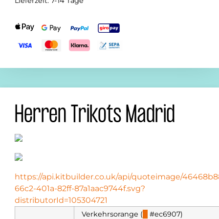
Lieferzeit:
7-14 Tage
Herren Trikots Madrid
https://api.kitbuilder.co.uk/api/quoteimage/46468b8
66c2-401a-82ff-87a1aac9744f.svg?
distributorId=105304721
Verkehrsorange (
█
#ec6907)