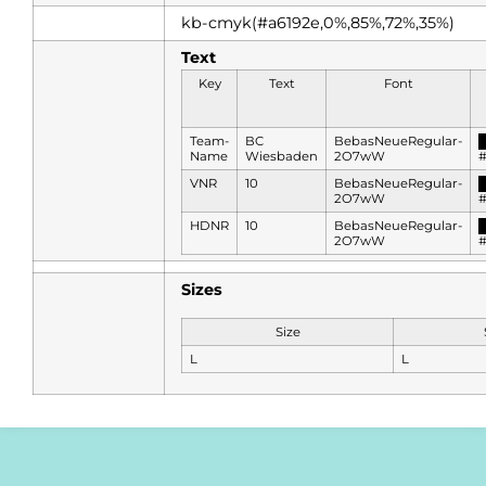
kb-cmyk(#a6192e,0%,85%,72%,35%)
Text
Key
Text
Font
Team-
BC
BebasNeueRegular-
Name
Wiesbaden
2O7wW
VNR
10
BebasNeueRegular-
2O7wW
HDNR
10
BebasNeueRegular-
2O7wW
Sizes
Size
L
L