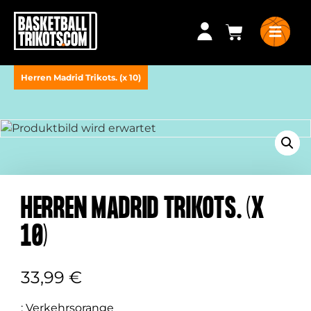
Herren Madrid Trikots. (x 10)
HERREN MADRID TRIKOTS. (X
10)
33,99
€
:
Verkehrsorange