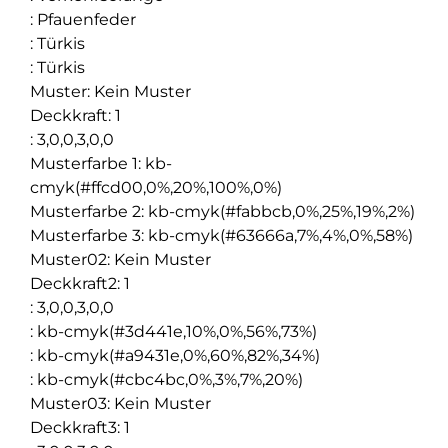
:
Pfauenfeder
:
Türkis
:
Türkis
Muster
:
Kein Muster
Deckkraft
:
1
:
3,0,0,3,0,0
Musterfarbe 1
:
kb-
cmyk(#ffcd00,0%,20%,100%,0%)
Musterfarbe 2
:
kb-cmyk(#fabbcb,0%,25%,19%,2%)
Musterfarbe 3
:
kb-cmyk(#63666a,7%,4%,0%,58%)
Muster02
:
Kein Muster
Deckkraft2
:
1
:
3,0,0,3,0,0
:
kb-cmyk(#3d441e,10%,0%,56%,73%)
:
kb-cmyk(#a9431e,0%,60%,82%,34%)
:
kb-cmyk(#cbc4bc,0%,3%,7%,20%)
Muster03
:
Kein Muster
Deckkraft3
:
1