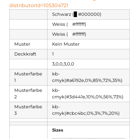
distributorId=105304721
Schwarz (
█
#000000)
Weiss (
█
#ffffff)
Weiss (
█
#ffffff)
Muster
Kein Muster
Deckkraft
1
3,0,0,3,0,0
Musterfarbe
kb-
1
cmyk(#a6192e,0%,85%,72%,35%)
Musterfarbe
kb-
2
cmyk(#3d441e,10%,0%,56%,73%)
Musterfarbe
kb-
3
cmyk(#cbc4bc,0%,3%,7%,20%)
Sizes