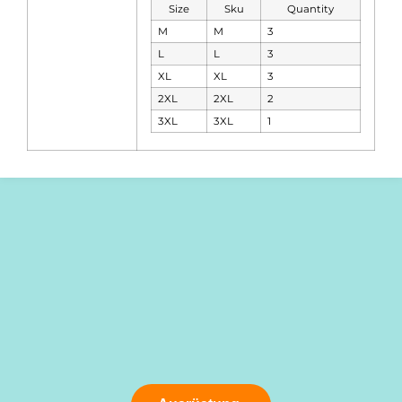
Size
Sku
Quantity
M
M
3
L
L
3
XL
XL
3
2XL
2XL
2
3XL
3XL
1