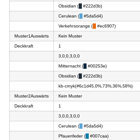
Obsidian (
█
#222d3b)
Cerulean (
█
#5da5d4)
Verkehrsorange (
█
#ec6907)
Muster1Auswärts
Kein Muster
Deckkraft
1
3,0,0,3,0,0
Mitternacht (
█
#00253e)
Obsidian (
█
#222d3b)
kb-cmyk(#6c1d45,0%,73%,36%,58%)
Muster2Auswärts
Kein Muster
Deckkraft
1
3,0,0,3,0,0
Cerulean (
█
#5da5d4)
Pfauenfeder (
█
#007caa)