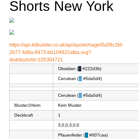
Shorts New York
https://api.kitbuilder.co.uk/api/quoteimage/0a58c2bf-
2b77-4d8a-8473-bb104822afda.svg?
distributorId=105304721
Obsidian (
█
#222d3b)
Cerulean (
█
#5da5d4)
Cerulean (
█
#5da5d4)
Muster1Heim
Kein Muster
Deckkraft
1
3,0,0,3,0,0
Pfauenfeder (
█
#007caa)