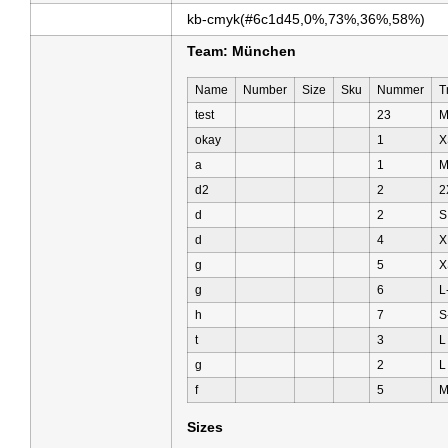
kb-cmyk(#6c1d45,0%,73%,36%,58%)
Team: München
Name
Number
Size
Sku
Nummer
T
test
23
okay
1
X
a
1
M
d2
2
2
d
2
S
d
4
X
g
5
X
g
6
L
h
7
S
t
3
L
g
2
L
f
5
M
Sizes