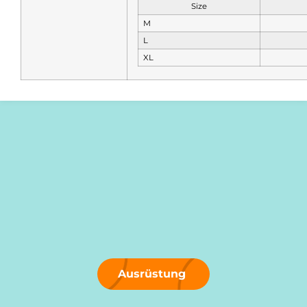
Size
M
L
XL
Ausrüstung