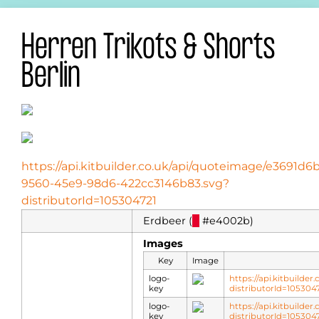
Herren Trikots & Shorts
Berlin
https://api.kitbuilder.co.uk/api/quoteimage/e3691d6b
9560-45e9-98d6-422cc3146b83.svg?
distributorId=105304721
Erdbeer (
█
#e4002b)
Images
Key
Image
logo-
https://api.kitbuilde
key
distributorId=10530
logo-
https://api.kitbuilde
key
distributorId=10530