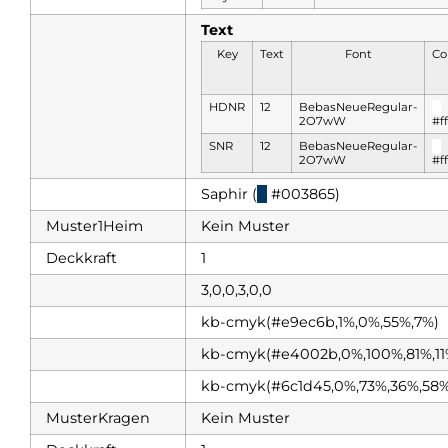
Text
Key
Text
Font
Co
HDNR
12
BebasNeueRegular-
█
2O7wW
#ff
SNR
12
BebasNeueRegular-
█
2O7wW
#ff
Saphir (
█
#003865)
Muster1Heim
Kein Muster
Deckkraft
1
3,0,0,3,0,0
kb-cmyk(#e9ec6b,1%,0%,55%,7%)
kb-cmyk(#e4002b,0%,100%,81%,11
kb-cmyk(#6c1d45,0%,73%,36%,58%
MusterKragen
Kein Muster