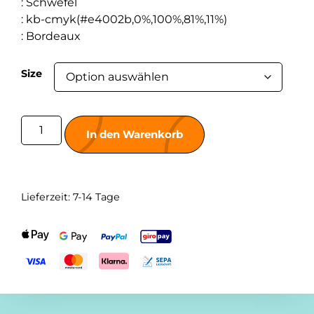
:
Schwefel
:
kb-cmyk(#e4002b,0%,100%,81%,11%)
:
Bordeaux
Size
In den Warenkorb
Lieferzeit:
7-14 Tage