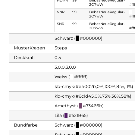
HDNR
99
BebasNeueRegular-
█
2O7wW
#fff
VNR
99
BebasNeueRegular-
█
2O7wW
#fff
SNR
99
BebasNeueRegular-
█
2O7wW
#fff
Schwarz (
█
#000000)
MusterKragen
Steps
Deckkraft
0.5
3,0,0,3,0,0
Weiss (
█
#ffffff)
kb-cmyk(#e4002b,0%,100%,81%,11%)
kb-cmyk(#6c1d45,0%,73%,36%,58%)
Amethyst (
█
#73466b)
Lila (
█
#521B65)
Bundfarbe
Schwarz (
█
#000000)
Schwarz (
█
#000000)