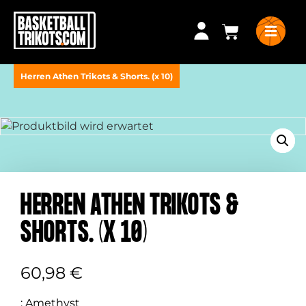
Herren Athen Trikots & Shorts. (x 10)
HERREN ATHEN TRIKOTS &
SHORTS. (X 10)
60,98
€
:
Amethyst