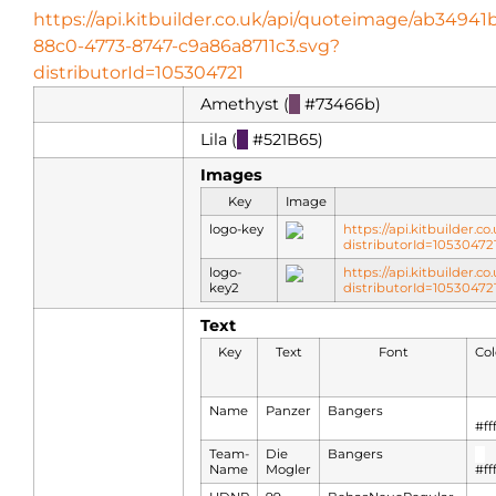
https://api.kitbuilder.co.uk/api/quoteimage/ab34941
88c0-4773-8747-c9a86a8711c3.svg?
distributorId=105304721
Amethyst (
█
#73466b)
Lila (
█
#521B65)
Images
Key
Image
logo-key
https://api.kitbuilder.
distributorId=1053047
logo-
https://api.kitbuilder.
key2
distributorId=1053047
Text
Key
Text
Font
Col
Name
Panzer
Bangers
█
#fff
Team-
Die
Bangers
█
Name
Mogler
#fff