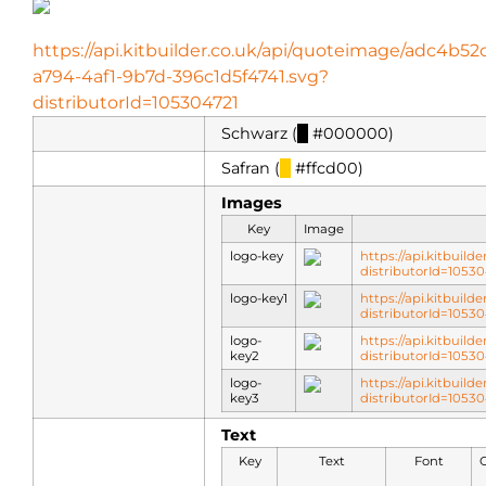
https://api.kitbuilder.co.uk/api/quoteimage/adc4b52
a794-4af1-9b7d-396c1d5f4741.svg?
distributorId=105304721
Schwarz (
█
#000000)
Safran (
█
#ffcd00)
Images
Key
Image
logo-key
https://api.kitbuild
distributorId=105
logo-key1
https://api.kitbuild
distributorId=105
logo-
https://api.kitbuild
key2
distributorId=105
logo-
https://api.kitbuild
key3
distributorId=105
Text
Key
Text
Font