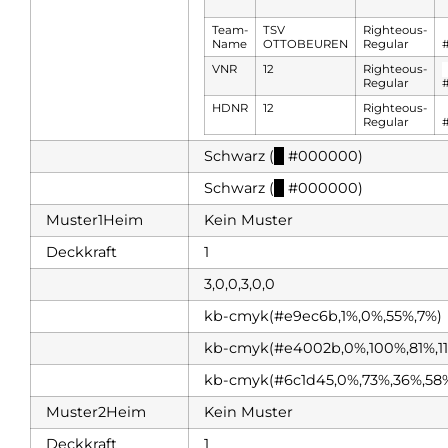
Team-
TSV
Righteous-
Name
OTTOBEUREN
Regular
#
VNR
12
Righteous-
Regular
#
HDNR
12
Righteous-
Regular
#
Schwarz (
█
#000000)
Schwarz (
█
#000000)
Muster1Heim
Kein Muster
Deckkraft
1
3,0,0,3,0,0
kb-cmyk(#e9ec6b,1%,0%,55%,7%)
kb-cmyk(#e4002b,0%,100%,81%,1
kb-cmyk(#6c1d45,0%,73%,36%,58
Muster2Heim
Kein Muster
Deckkraft
1