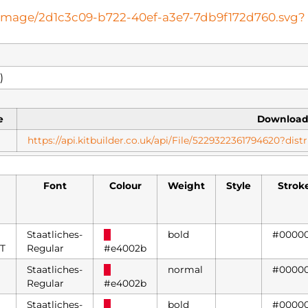
oteimage/2d1c3c09-b722-40ef-a3e7-7db9f172d760.svg?
)
e
Downloa
https://api.kitbuilder.co.uk/api/File/5229322361794620?di
Font
Colour
Weight
Style
Strok
Staatliches-
█
bold
#0000
T
Regular
#e4002b
Staatliches-
█
normal
#0000
Regular
#e4002b
Staatliches-
█
bold
#0000