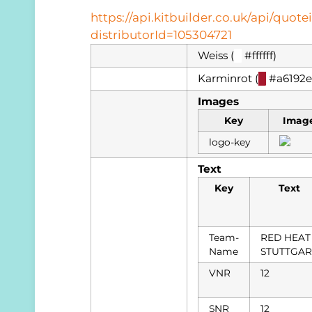
https://api.kitbuilder.co.uk/api/qu
distributorId=105304721
Weiss (
█
#ffffff)
Karminrot (
█
#a6192e
Images
Key
Imag
logo-key
Text
Key
Text
Team-
RED HEAT
Name
STUTTGAR
VNR
12
SNR
12