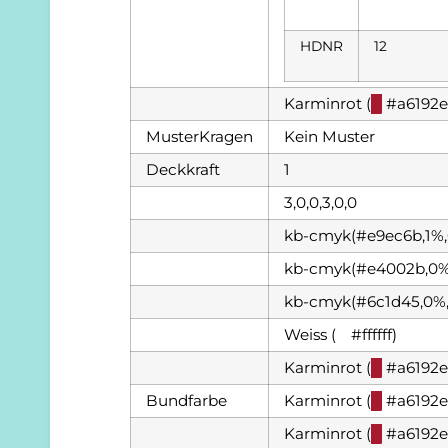
HDNR
12
Karminrot (
█
#a6192e
MusterKragen
Kein Muster
Deckkraft
1
3,0,0,3,0,0
kb-cmyk(#e9ec6b,1%,
kb-cmyk(#e4002b,0%,
kb-cmyk(#6c1d45,0%
Weiss (
█
#ffffff)
Karminrot (
█
#a6192e
Bundfarbe
Karminrot (
█
#a6192e
Karminrot (
█
#a6192e