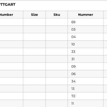
UTTGART
Number
Size
Sku
Nummer
69
03
04
10
33
31
09
06
34
13
72
11