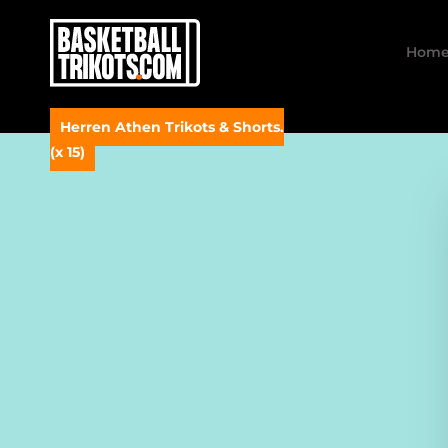
Hom
Herren Athen Trikots & Shorts.
(x 15)