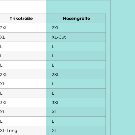
Trikotröße
Hosengröße
2XL
2XL
XL
XL-Cut
L
L
L
L
L
L
2XL
2XL
XL
L
L
L
3XL
3XL
XL
XL
L
L
XL-Long
XL