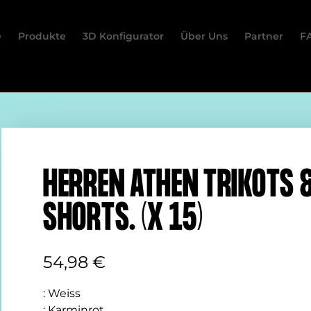
e
Produkte
3D Konfigurator
Über Uns
Partner
F
HERREN ATHEN TRIKOTS 
SHORTS. (X 15)
54,98
€
:
Weiss
:
Karminrot