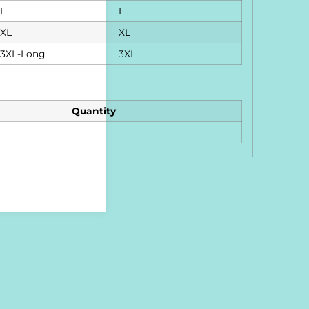
L
L
XL
XL
3XL-Long
3XL
Quantity