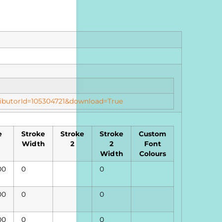
d
stributorId=105304721&download=True
e
Stroke
Stroke
Stroke
Custom
Width
2
2
Font
Width
Colours
00
0
0
00
0
0
00
0
0