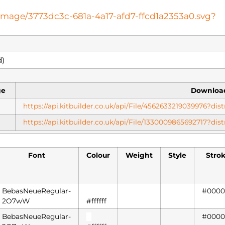
teimage/3773dc3c-681a-4a17-afd7-ffcd1a2353a0.svg?
)
ge
Downloa
https://api.kitbuilder.co.uk/api/File/4562633219039976?d
https://api.kitbuilder.co.uk/api/File/1330009865692717?d
Font
Colour
Weight
Style
Stro
BebasNeueRegular-
█
#0000
2O7wW
#ffffff
BebasNeueRegular-
█
#0000