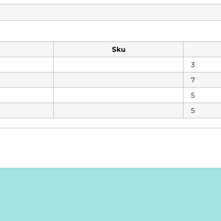
Sku
3
7
5
5