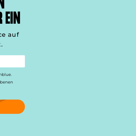
N
 EIN
ce auf
.
nblue.
gebenen