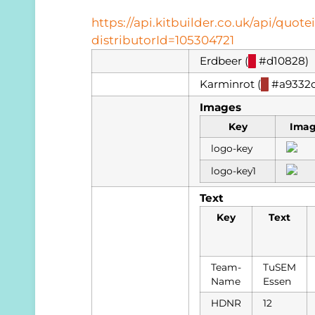
https://api.kitbuilder.co.uk/api/quo
distributorId=105304721
Erdbeer (
█
#d10828)
Karminrot (
█
#a9332d
Images
Key
Ima
logo-key
logo-key1
Text
Key
Text
Team-
TuSEM
Name
Essen
HDNR
12