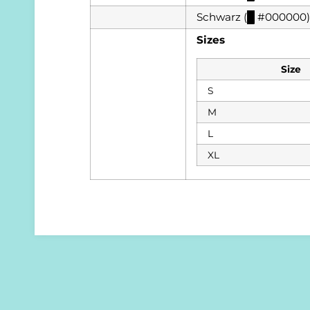
Schwarz (
█
#000000)
Sizes
Size
S
M
L
XL