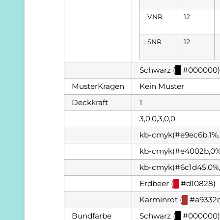
VNR
12
SNR
12
Schwarz (
█
#000000)
MusterKragen
Kein Muster
Deckkraft
1
3,0,0,3,0,0
kb-cmyk(#e9ec6b,1%,
kb-cmyk(#e4002b,0%,
kb-cmyk(#6c1d45,0%
Erdbeer (
█
#d10828)
Karminrot (
█
#a9332d
Bundfarbe
Schwarz (
█
#000000)