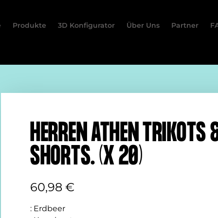
e
Produkte
3D Konfigurator
Über Uns
Partner
F
HERREN ATHEN TRIKOTS 
SHORTS. (X 20)
60,98
€
:
Erdbeer