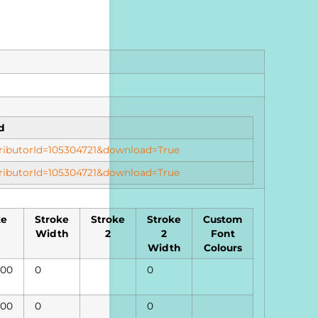
d
istributorId=105304721&download=True
istributorId=105304721&download=True
ke
Stroke
Stroke
Stroke
Custom
Width
2
2
Font
Width
Colours
00
0
0
00
0
0