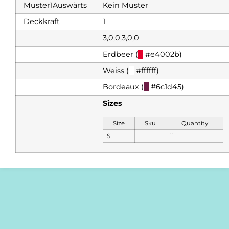
Muster1Auswärts
Kein Muster
Deckkraft
1
3,0,0,3,0,0
Erdbeer (
█
#e4002b)
Weiss (
█
#ffffff)
Bordeaux (
█
#6c1d45)
Sizes
Size
Sku
Quantity
S
11