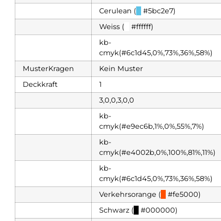
Cerulean (
█
#5bc2e7)
Weiss (
█
#ffffff)
kb-
cmyk(#6c1d45,0%,73%,36%,58%)
MusterKragen
Kein Muster
Deckkraft
1
3,0,0,3,0,0
kb-
cmyk(#e9ec6b,1%,0%,55%,7%)
kb-
cmyk(#e4002b,0%,100%,81%,11%)
kb-
cmyk(#6c1d45,0%,73%,36%,58%)
Verkehrsorange (
█
#fe5000)
Schwarz (
█
#000000)