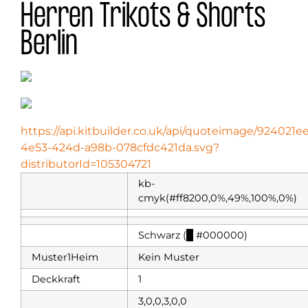
Herren Trikots & Shorts
Berlin
https://api.kitbuilder.co.uk/api/quoteimage/924021ee
4e53-424d-a98b-078cfdc421da.svg?
distributorId=105304721
kb-
cmyk(#ff8200,0%,49%,100%,0%)
Schwarz (
█
#000000)
Muster1Heim
Kein Muster
Deckkraft
1
3,0,0,3,0,0