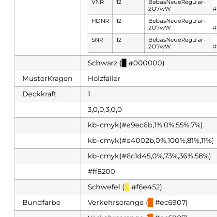
VNR
12
BebasNeueRegular-
█
2O7wW
#
HDNR
12
BebasNeueRegular-
█
2O7wW
#
SNR
12
BebasNeueRegular-
█
2O7wW
#
Schwarz (
█
#000000)
MusterKragen
Holzfäller
Deckkraft
1
3,0,0,3,0,0
kb-cmyk(#e9ec6b,1%,0%,55%,7%)
kb-cmyk(#e4002b,0%,100%,81%,11%)
kb-cmyk(#6c1d45,0%,73%,36%,58%)
#ff8200
Schwefel (
█
#f6e452)
Bundfarbe
Verkehrsorange (
█
#ec6907)