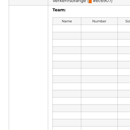
Verkehrsorange (
█
#ec6907)
Team:
Name
Number
Si