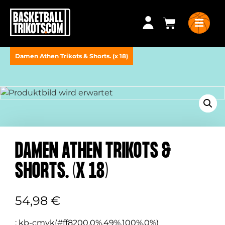
Damen Athen Trikots & Shorts. (x 18)
DAMEN ATHEN TRIKOTS &
SHORTS. (X 18)
54,98
€
:
kb-cmyk(#ff8200,0%,49%,100%,0%)