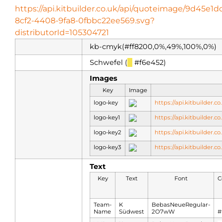
https://api.kitbuilder.co.uk/api/quoteimage/9d45e1d
8cf2-4408-9fa8-0fbbc22ee569.svg?
distributorId=105304721
kb-cmyk(#ff8200,0%,49%,100%,0%)
Schwefel (
█
#f6e452)
Images
Key
Image
logo-key
https://api.kitbuilder
logo-key1
https://api.kitbuilder
logo-key2
https://api.kitbuilder
logo-key3
https://api.kitbuilder
Text
Key
Text
Font
C
Team-
K
BebasNeueRegular-
█
Name
Südwest
2O7wW
#