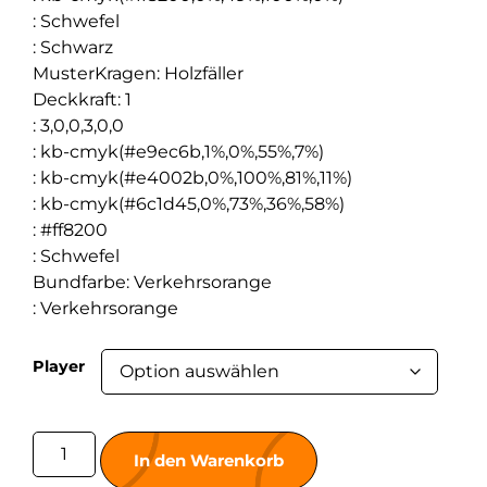
:
Schwefel
:
Schwarz
MusterKragen
:
Holzfäller
Deckkraft
:
1
:
3,0,0,3,0,0
:
kb-cmyk(#e9ec6b,1%,0%,55%,7%)
:
kb-cmyk(#e4002b,0%,100%,81%,11%)
:
kb-cmyk(#6c1d45,0%,73%,36%,58%)
:
#ff8200
:
Schwefel
Bundfarbe
:
Verkehrsorange
:
Verkehrsorange
Player
In den Warenkorb