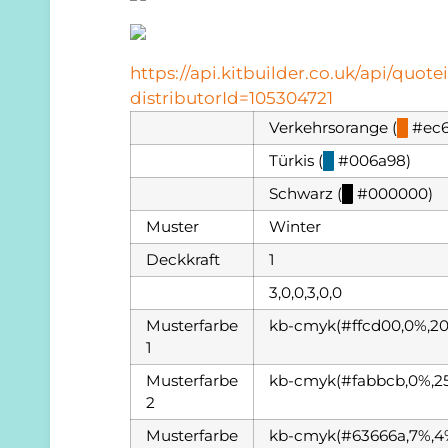
https://api.kitbuilder.co.uk/api/qu
distributorId=105304721
Verkehrsorange (
█
#ec6
Türkis (
█
#006a98)
Schwarz (
█
#000000)
Muster
Winter
Deckkraft
1
3,0,0,3,0,0
Musterfarbe
kb-cmyk(#ffcd00,0%,2
1
Musterfarbe
kb-cmyk(#fabbcb,0%,2
2
Musterfarbe
kb-cmyk(#63666a,7%,4