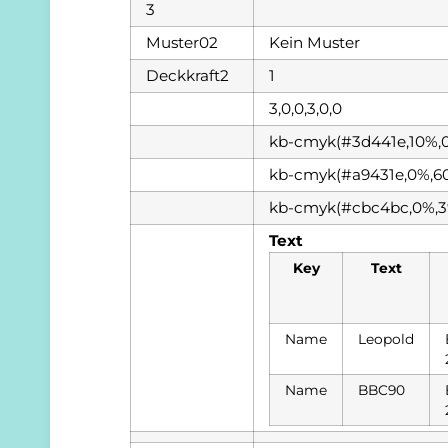
3
Muster02
Kein Muster
Deckkraft2
1
3,0,0,3,0,0
kb-cmyk(#3d441e,10%,
kb-cmyk(#a9431e,0%,6
kb-cmyk(#cbc4bc,0%,3
Text
Key
Text
Name
Leopold
Name
BBC90