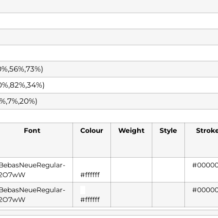
0%,56%,73%)
0%,82%,34%)
%,7%,20%)
Font
Colour
Weight
Style
Strok
BebasNeueRegular-
█
#0000
2O7wW
#ffffff
BebasNeueRegular-
█
#0000
2O7wW
#ffffff