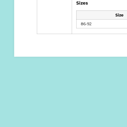
Sizes
Size
86-92