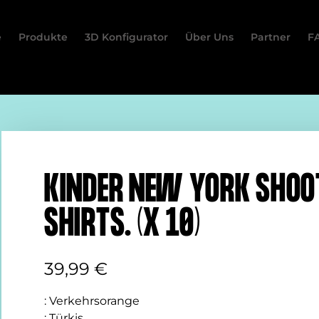
e
Produkte
3D Konfigurator
Über Uns
Partner
F
KINDER NEW YORK SHOO
SHIRTS. (X 10)
39,99
€
:
Verkehrsorange
:
Türkis