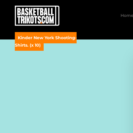
Hom
Kinder New York Shooting-
Shirts. (x 10)