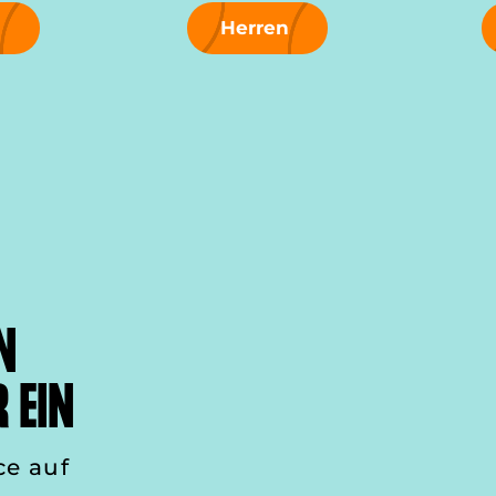
n
Herren
N
 EIN
ce auf