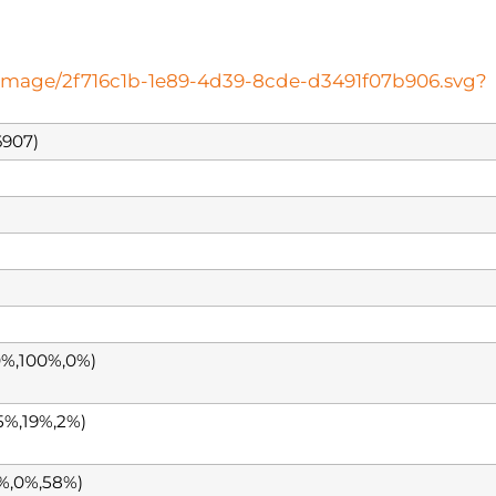
oteimage/2f716c1b-1e89-4d39-8cde-d3491f07b906.svg?
907)
0%,100%,0%)
5%,19%,2%)
%,0%,58%)