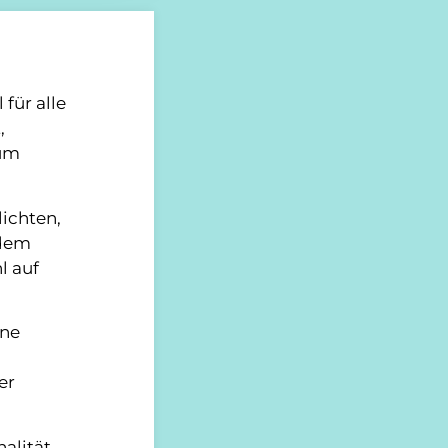
für alle
,
 um
ichten,
 dem
l auf
ine
er
nalität