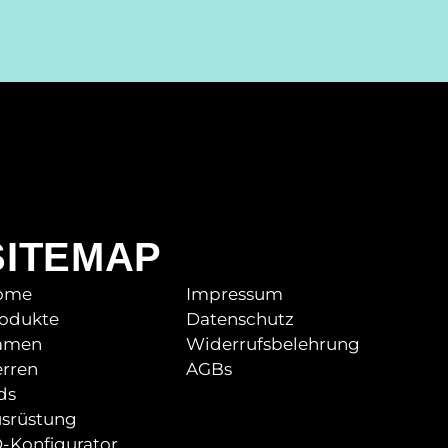
SITEMAP
ome
Impressum
odukte
Datenschutz
amen
Widerrufsbelehrung
rren
AGBs
ds
srüstung
-Konfigurator