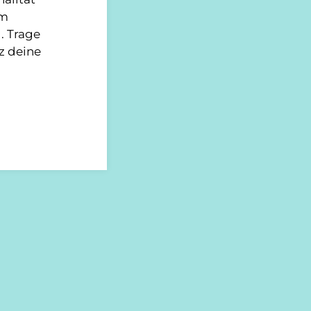
im
. Trage
z deine