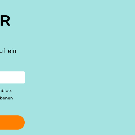
ER
uf ein
nblue.
gebenen