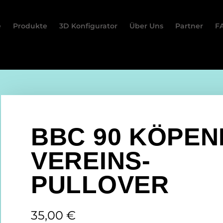
e
Produkte
3D Konfigurator
Über Uns
Partner
F
BBC 90 KÖPEN
VEREINS-
PULLOVER
35,00
€